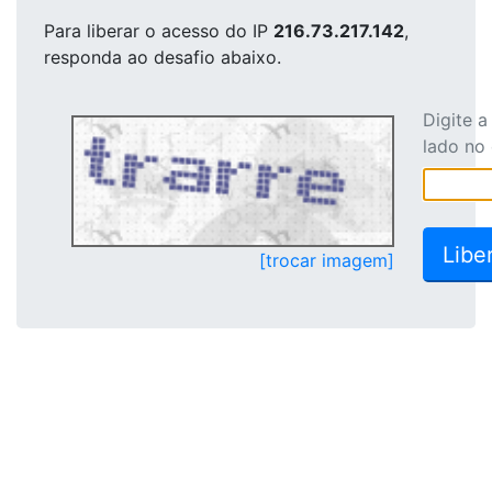
Para liberar o acesso
do IP
216.73.217.142
,
responda ao desafio abaixo.
Digite 
lado no
[trocar imagem]